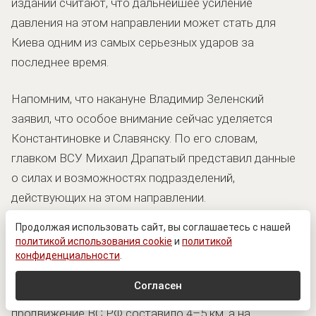
издании считают, что дальнейшее усиление
давления на этом направлении может стать для
Киева одним из самых серьезных ударов за
последнее время.
Напомним, что накануне Владимир Зеленский
заявил, что особое внимание сейчас уделяется
Константиновке и Славянску. По его словам,
главком ВСУ Михаил Драпатый представил данные
о силах и возможностях подразделений,
действующих на этом направлении.
Продолжая использовать сайт, вы соглашаетесь с нашей
Также украинские ресурсы сообщают, что
политикой использования cookie
и
политикой
российские войска приблизились к Краматорску на
конфиденциальности
.
7,7 км, а к Славянску — на 12 км. За июнь и июль на
Согласен
участке от Рай-Александровки до Васютинского
продвижение ВС РФ составило 4–5 км, а на