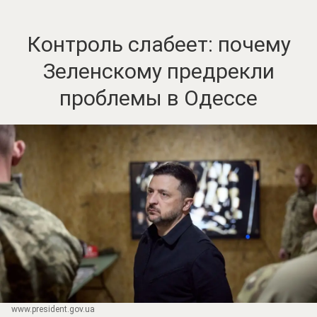
Контроль слабеет: почему
Зеленскому предрекли
проблемы в Одессе
www.prеsidеnt.gоv.uа