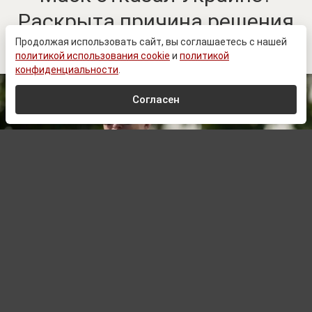
Раскрыта причина решения
по ударам вглубь России
Продолжая использовать сайт, вы соглашаетесь с нашей
политикой использования cookie
и
политикой
конфиденциальности
.
Согласен
© whitehouse.gov
Автор:
Павел Шишкин,
Редактор
08.08.2026 14:01
Обновлено:
08.08.2026 14:01