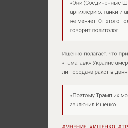
«Они (Соединенные Шт
артиллерию, танки и 
не меняет. От этого т
говорит политолог.
Ищенко полагает, что пр
«Томагавк» Украине амер
ли передача ракет в дан
«Поэтому Трамп их мож
заключил Ищенко.
МНЕНИЕ
ИЩЕНКО
Т