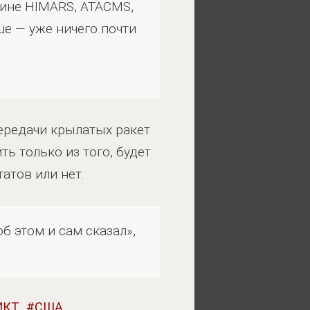
аине HIMARS, ATACMS,
е — уже ничего почти
передачи крылатых ракет
ь только из того, будет
атов или нет.
б этом и сам сказал»,
ИКТ
США