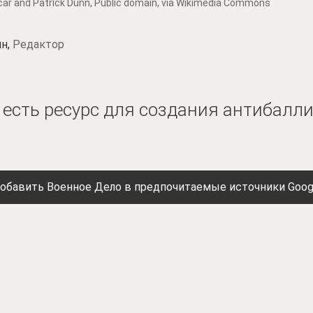
car and Patrick Dunn
, Public domain, via Wikimedia Commons
н,
Редактор
а есть ресурс для создания антибалл
обавить Военное Дело в предпочитаемые источники Goog