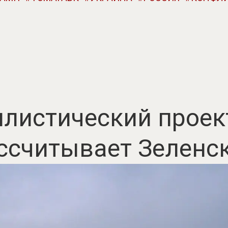
листический проект
ссчитывает Зеленс