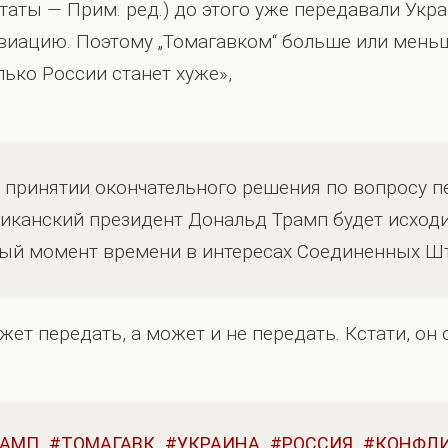
аты — Прим. ред.) до этого уже передавали Укр
авиацию. Поэтому „Томагавком“ больше или меньш
олько России станет хуже»,
и принятии окончательного решения по вопросу 
иканский президент Дональд Трамп будет исходит
ный момент времени в интересах Соединенных Шт
ет передать, а может и не передать. Кстати, он о
РАМП
ТОМАГАВК
УКРАИНА
РОССИЯ
КОНФЛ