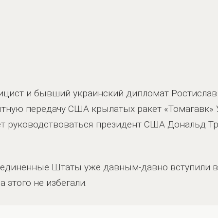
лицист и бывший украинский дипломат Ростисла
тную передачу США крылатых ракет «Томагавк» У
дет руководствоваться президент США Дональд Т
оединенные Штаты уже давным-давно вступили 
а этого не избегали.