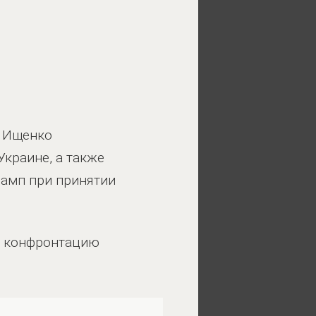
в Ищенко
краине, а также
рамп при принятии
в конфронтацию