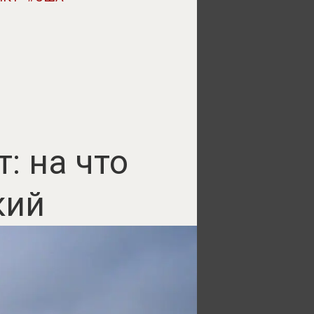
: на что
кий