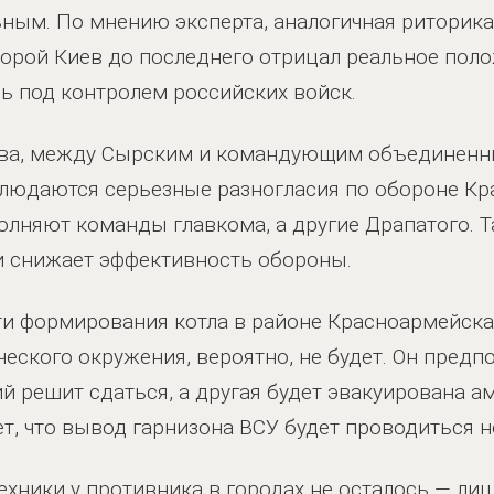
ьным. По мнению эксперта, аналогичная риторика
оторой Киев до последнего отрицал реальное поло
сь под контролем российских войск.
ева, между Сырским и командующим объединен
юдаются серьезные разногласия по обороне Кра
лняют команды главкома, а другие Драпатого. Т
и снижает эффективность обороны.
и формирования котла в районе Красноармейска 
еского окружения, вероятно, не будет. Он предпо
й решит сдаться, а другая будет эвакуирована 
ет, что вывод гарнизона ВСУ будет проводиться 
техники у противника в городах не осталось — ли