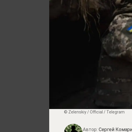
© Zеlеnskiу / Оfficiаl / Telegram
Автор:
Сергей Комари