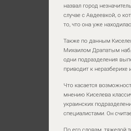
назвал город незначител
случае с Авдеевкой, о к
то, что она уже находила
Также по данным Кисел
Михаилом Драпатым набл
одни подразделения выпо
приводит к неразберихе 
Что касается возможност
мнению Киселева классич
украинских подразделени
специалистами. Он счита
По его словам, тяжелой 