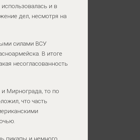
 использовалась и в
жение дел, несмотря на
ными силами ВСУ
сноармейска. В итоге
акая несогласованность
и Мирнограда, то по
ложил, что часть
американскими
ночью.
шь пикапы и немного