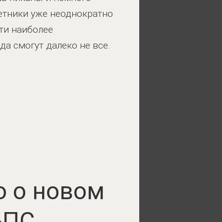
етники уже неоднократно
ти наиболее
да смогут далеко не все.
о о новом
БПС