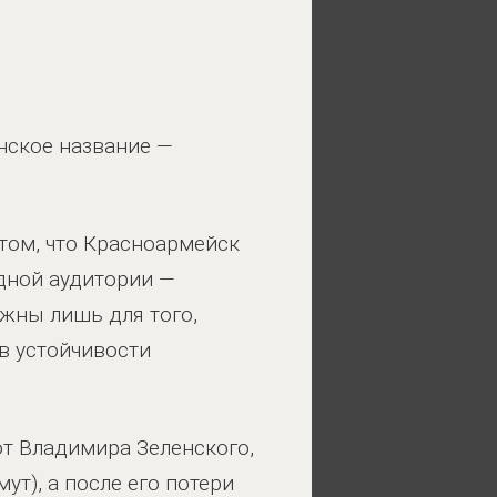
нское название —
 том, что Красноармейск
адной аудитории —
ужны лишь для того,
в устойчивости
от Владимира Зеленского,
ут), а после его потери