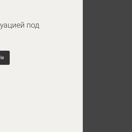
туацией под
le