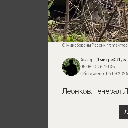
© Минобороны России / t.me/mod
Автор:
Дмитрий Лука
06.08.2026 10:36
Обновлено:
06.08.2026
Леонков: генерал 
Д