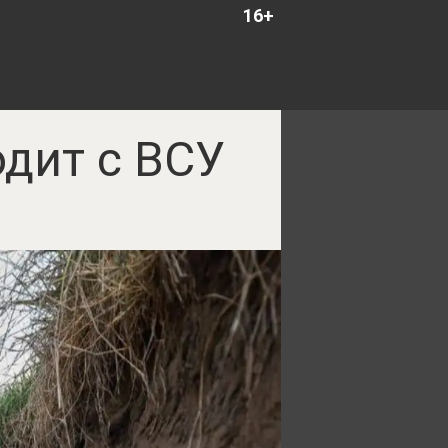
16+
одит с ВСУ