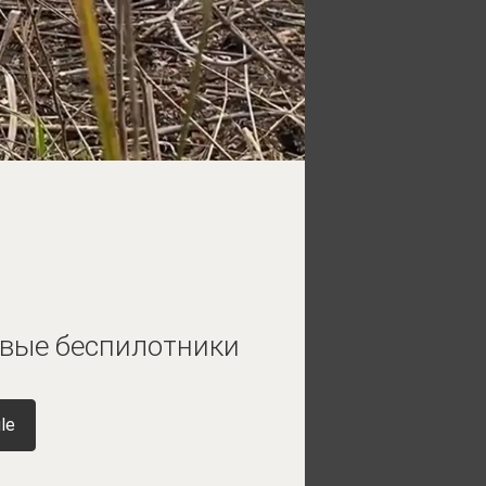
овые беспилотники
le