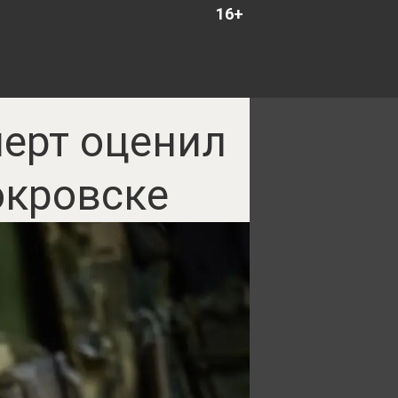
16+
перт оценил
окровске