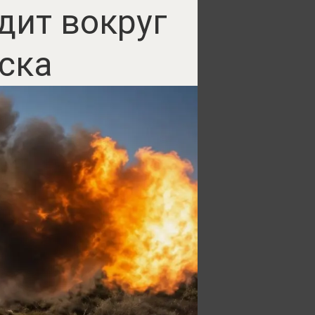
дит вокруг
ска