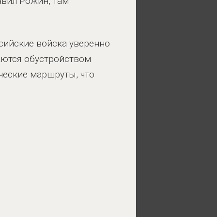
авил Рожин, там
ссийские войска уверенно
аются обустройством
ческие маршруты, что