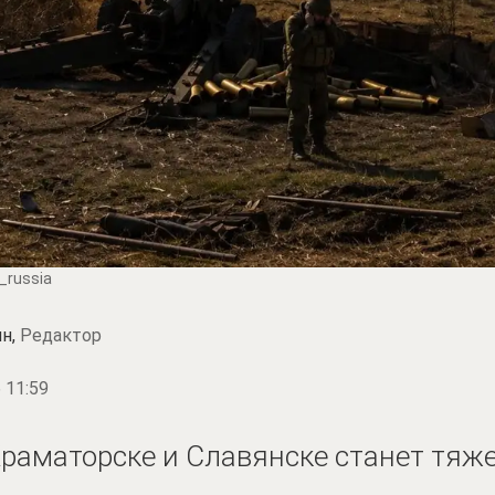
_russia
н,
Редактор
 11:59
раматорске и Славянске станет тяж