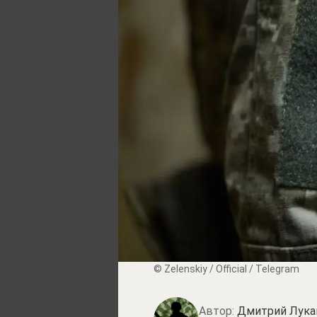
© Zеlеnskiу / Оfficiаl / Telegram
Автор:
Дмитрий Лука