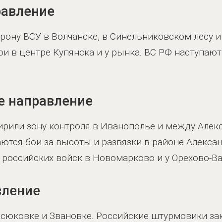
равление
ону ВСУ в Волчанске, в Синельниковском лесу и 
и в центре Купянска и у рынка. ВС РФ наступают
е направление
ирили зону контроля в Иванополье и между Алек
тся бои за высоты и развязки в районе Алекса
российских войск в Новомарково и у Орехово-Ва
вление
асюковке и Звановке. Российские штурмовики з