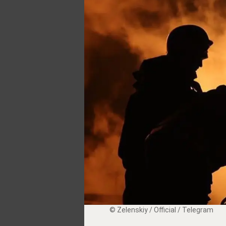
© Zеlеnskiу / Оfficiаl / Telegram