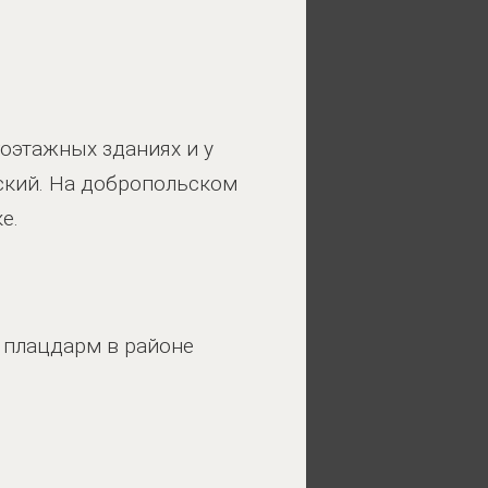
оэтажных зданиях и у
ский. На добропольском
е.
 плацдарм в районе