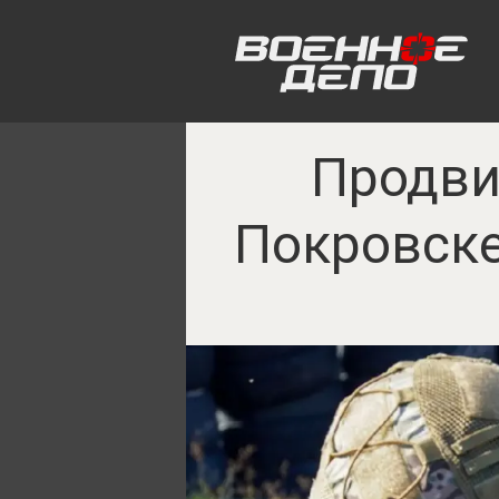
Продви
Покровске