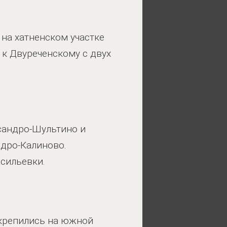
на хатненском участке
 к Двуреченскому с двух
сандро-Шультино и
ндро-Калиново.
сильевки.
акрепились на южной