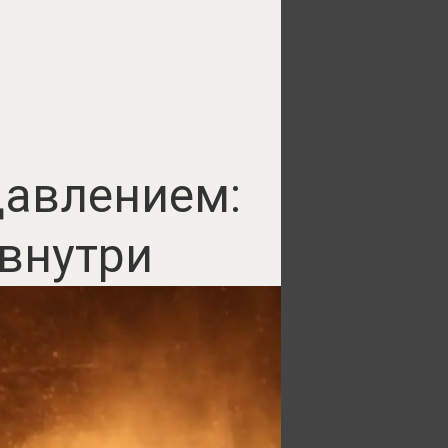
давлением:
 внутри