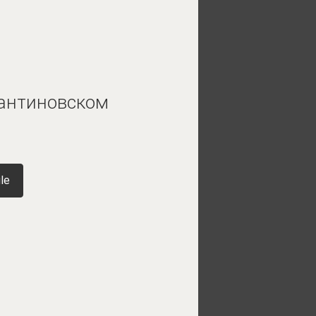
тантиновском
le