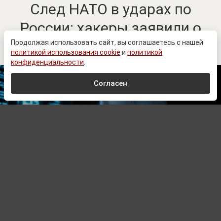
След НАТО в ударах по
России: хакеры заявили о
найденной переписке
Продолжая использовать сайт, вы соглашаетесь с нашей
политикой использования cookie
и
политикой
конфиденциальности
.
Согласен
RusPhotoBank
Автор:
Павел Шишкин,
Редактор