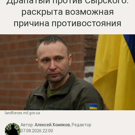
Драпатый против Сырского:
раскрыта возможная
причина противостояния
landforces.mil.gov.ua
Автор:
Алексей Хомяков,
Редактор
07.08.2026 22:00