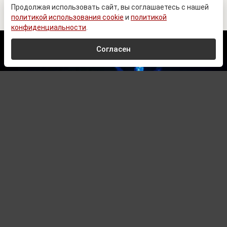
сделали тяжелое признание
Продолжая использовать сайт, вы соглашаетесь с нашей
политикой использования cookie
и
политикой
конфиденциальности
.
Согласен
© Zеlеnskiу / Оfficiаl / Telegram
Автор:
Павел Шишкин,
Редактор
06.08.2026 16:01
Обновлено:
06.08.2026 16:01
Журналист ужаснулся тому, что