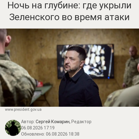
Ночь на глубине: где укрыли
Зеленского во время атаки
www.prеsidеnt.gоv.uа
Автор:
Сергей Комарин,
Редактор
06.08.2026 17:19
Обновлено:
06.08.2026 18:38