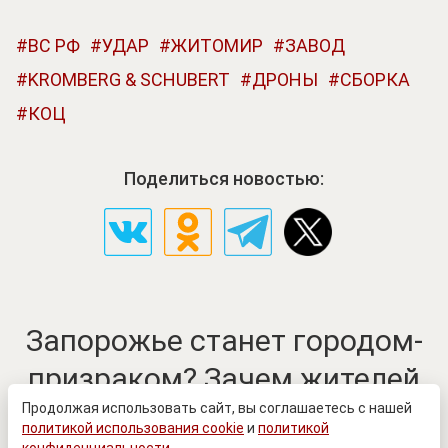
ВС РФ
УДАР
ЖИТОМИР
ЗАВОД
KROMBERG & SCHUBERT
ДРОНЫ
СБОРКА
КОЦ
Поделиться новостью:
Запорожье станет городом-
призраком? Зачем жителей
просят уезжать
Продолжая использовать сайт, вы соглашаетесь с нашей
политикой использования cookie
и
политикой