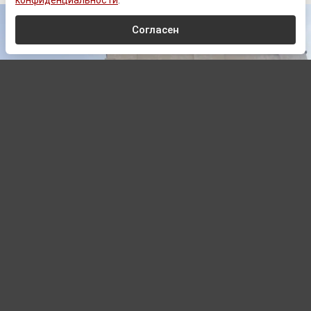
конфиденциальности
.
Согласен
©
Wlados1991
, CC0, via Wikimedia Commons
Автор:
Дмитрий Лукашев,
Редактор
10.08.2026 07:18
ТАСС: патрульные призывают жителей
Запорожья покинуть город на 48 часов