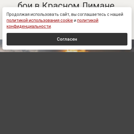
бои в Красном Лимане.
Ключевые изменения в зоне
Продолжая использовать сайт, вы соглашаетесь с нашей
политикой использования cookie
и
политикой
СВО к 8 августа
конфиденциальности
.
Согласен
© Минобороны России / t.me/mod_russia
Автор:
Павел Шишкин,
Редактор