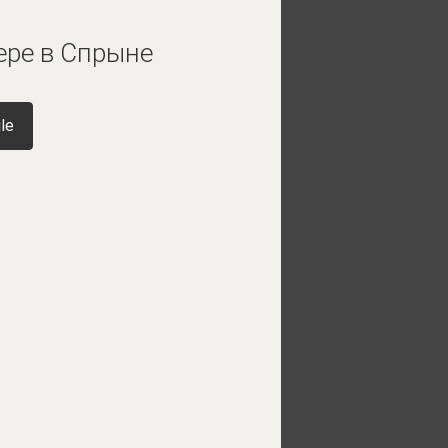
ере в Спрыне
le