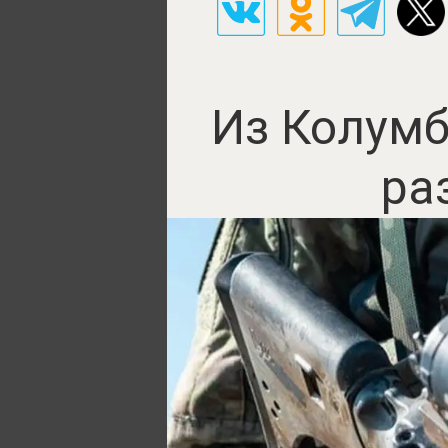
Из Колумб
ра