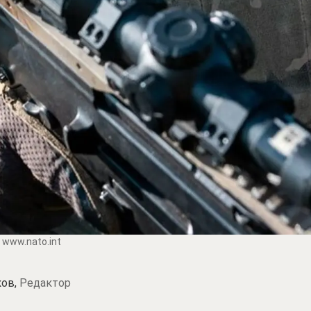
/ www.nato.int
ков,
Редактор