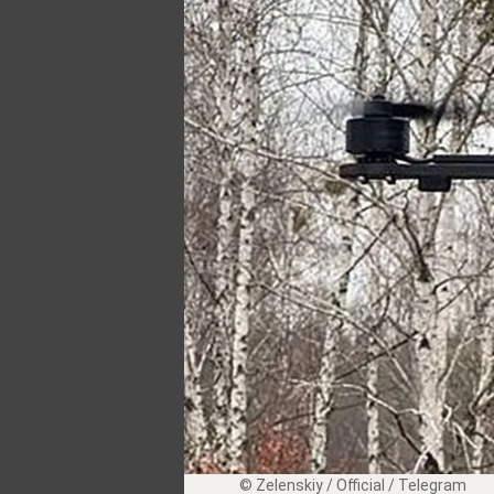
© Zеlеnskiу / Оfficiаl / Telegram