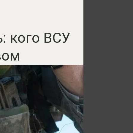
: кого ВСУ
вом