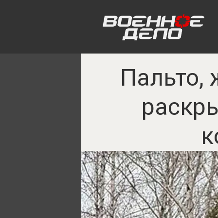
Пальто, 
раскр
к