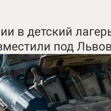
ии в детский лагерь
зместили под Льво