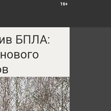
16+
тив БПЛА:
нового
ов