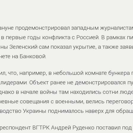
ануне продемонстрировал западным журналистам 
 в первые годы конфликта с Россией. В рамках п
ы Зеленский сам показал укрытие, а также заяви
нете на Банковой.
л, что, например, в небольшой комнате бункера
идерами. Объект ранее не демонстрировался пуб
днако в начале войны там находились сотни люде
невные совещания с военными, велись перегово
оводство Украины поднималось наверх для обращ
респондент ВГТРК Андрей Руденко поставил под