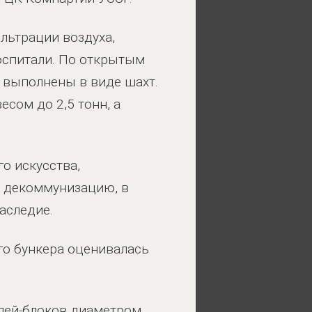
льтрации воздуха,
оспитали. По открытым
р выполнены в виде шахт.
сом до 2,5 тонн, а
о искусства,
а декоммунизацию, в
аследие.
го бункера оценивалась
елей-блоков диаметром