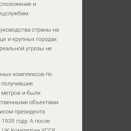
асположение и
ецслужбам.
руководства страны на
це и крупных городах
 реальной угрозы не
ерных комплексов по
, получившие
0 метров и были
ьственными объектами.
фисом президента
1939 году. А после
 ЦК Компартии УССР.