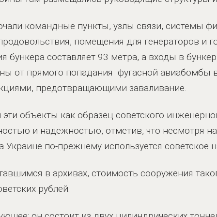
чали командные пункты, узлы связи, системы фи
продовольствия, помещения для генераторов и г
ия бункера составляет 93 метра, а входы в бунке
ны от прямого попадания фугасной авиабомбы ве
кциями, предотвращающими заваливание.
 эти объекты как образец советского инженерног
остью и надежностью, отметив, что несмотря н
а Украине по-прежнему используется советское н
тавшимся в архивах, стоимость сооружения тако
оветских рублей.
ующее: он состоит из двух цилиндрических тонн