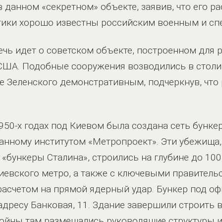
 данном «секретном» объекте, заявив, что его р
тики хорошо известны российским военным и сп
ечь идет о советском объекте, построенном для 
США. Подобные сооружения возводились в столи
ие Зеленского демонстративным, подчеркнув, что
1950-х годах под Киевом была создана сеть бунк
танному институтом «Метропроект». Эти убежища
«бункеры Сталина», строились на глубине до 10
иевского метро, а также с ключевыми правител
расчетом на прямой ядерный удар. Бункер под о
дресу Банковая, 11. Здание завершили строить в 
войны там размещались руководящие структуры и