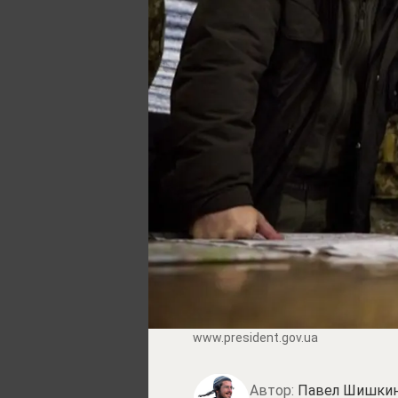
www.prеsidеnt.gоv.uа
Автор:
Павел Шишки