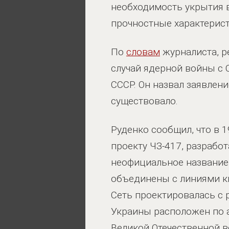
необходимость укрытия в
прочностные характерис
По
словам
журналиста, р
случай ядерной войны с 
СССР. Он назвал заявлен
существовало.
Руденко сообщил, что в 
проекту ЧЗ-417, разрабо
неофициальное название 
объединены с линиями к
Сеть проектировалась с 
Украины расположен по а
Великой Отечественной 