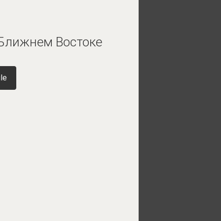
 Ближнем Востоке
le