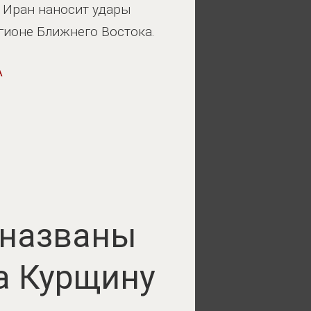
т Иран наносит удары
гионе Ближнего Востока.
А
 названы
а Курщину