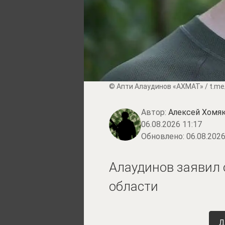
© Апти Алаудинов «АХМАТ» / t.me
Автор:
Алексей Хомя
06.08.2026 11:17
Обновлено:
06.08.2026
Алаудинов заявил 
области
Д