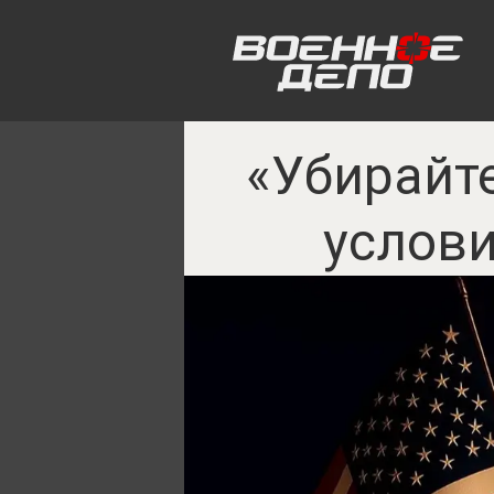
«Убирайте
услов