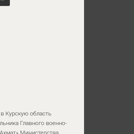
 в Курскую область
альника Главного военно-
«Ахмат» Министерства