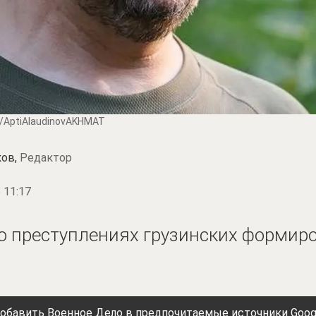
/AptiAlaudinovAKHMAT
ков,
Редактор
 11:17
о преступлениях грузинских формиро
обавить Военное Дело в предпочитаемые источники Goog