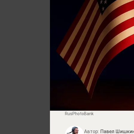
RusPhotoBank
Автор:
Павел Шишки