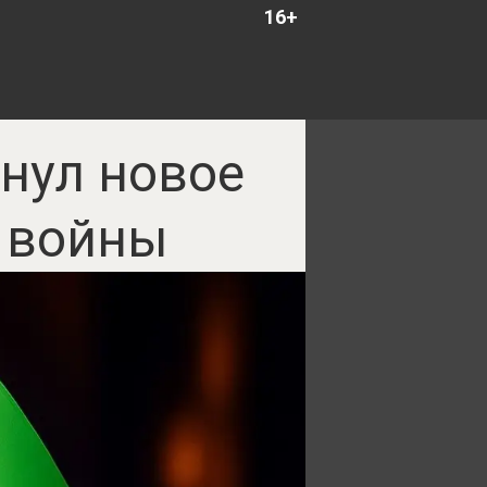
16+
инул новое
 войны