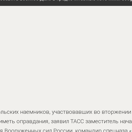
ольских наемников, участвовавших во вторжении
 иметь оправдания, заявил ТАСС заместитель нач
ия Вооруженных сил России, командир спецназа 