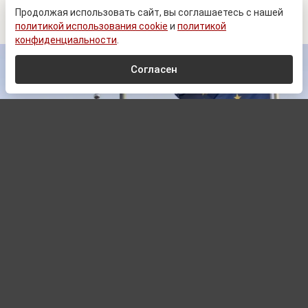
действия Украины и Запада
Продолжая использовать сайт, вы соглашаетесь с нашей
политикой использования cookie
и
политикой
конфиденциальности
.
Согласен
© Zеlеnskiу / Оfficiаl / Telegram
Автор:
Павел Шишкин,
Редактор
09.08.2026 06:00
Запад и Киев могут оказаться перед