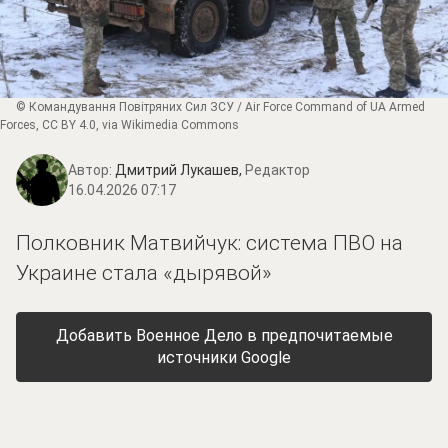
©
Командування Повітряних Сил ЗСУ / Air Force Command of UA Armed
Forces
,
CC BY 4.0
, via Wikimedia Commons
Автор:
Дмитрий Лукашев,
Редактор
16.04.2026 07:17
Полковник Матвийчук: система ПВО на
Украине стала «дырявой»
Добавить Военное Дело в предпочитаемые
источники Google