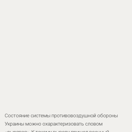
Состояние системы противовоздушной обороны
Украины можно охарактеризовать словом
«дырявая». К такому выводу пришел военный