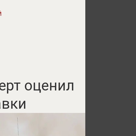
Й
перт оценил
авки