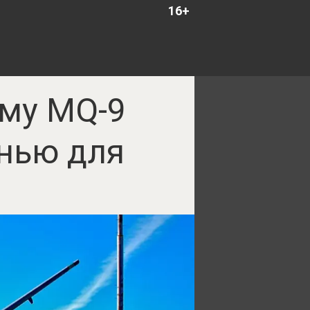
16+
му MQ-9
енью для