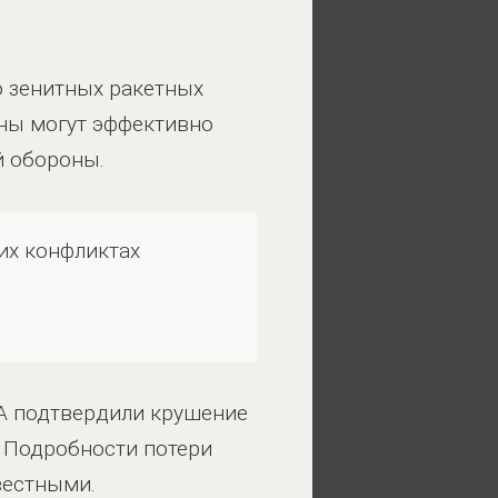
ю зенитных ракетных
оны могут эффективно
й обороны.
их конфликтах
ША подтвердили крушение
. Подробности потери
вестными.