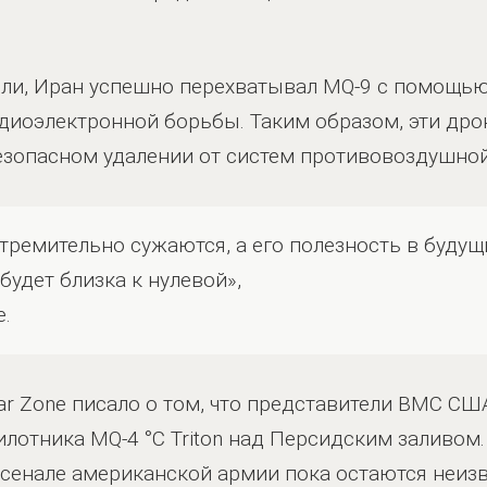
ели, Иран успешно перехватывал MQ-9 с помощь
диоэлектронной борьбы. Таким образом, эти др
езопасном удалении от систем противовоздушно
стремительно сужаются, а его полезность в будущ
будет близка к нулевой»,
е.
ar Zone писало о том, что представители ВМС С
лотника MQ-4 °C Triton над Персидским заливом
арсенале американской армии пока остаются неиз