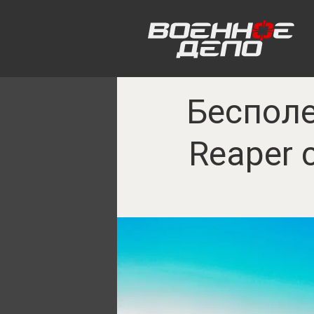
Беспол
Reaper 