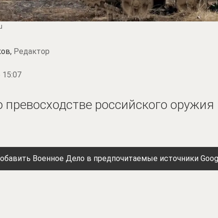
u
ков,
Редактор
 15:07
 превосходстве российского оружия
обавить Военное Дело в предпочитаемые источники Goog