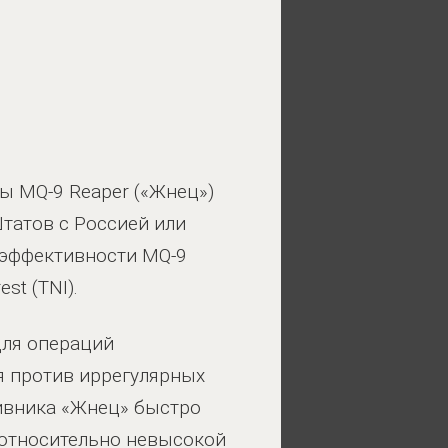
 MQ-9 Reaper («Жнец»)
татов с Россией или
й эффективности MQ-9
est (TNI).
для операций
я против иррегулярных
ивника «Жнец» быстро
 относительно невысокой