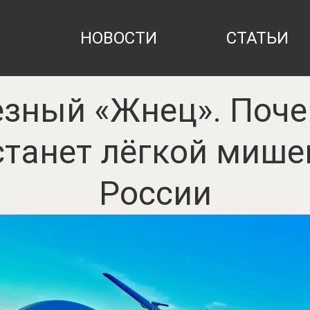
НОВОСТИ
СТАТЬИ
езный «Жнец». Поче
станет лёгкой миш
России