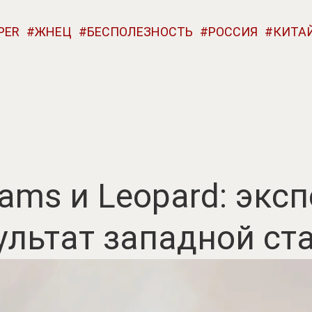
PER
ЖНЕЦ
БЕСПОЛЕЗНОСТЬ
РОССИЯ
КИТА
brams и Leopard: экс
ультат западной ст