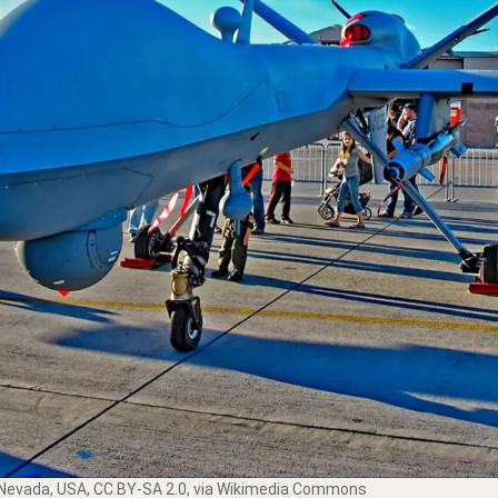
 Nevada, USA
,
CC BY-SA 2.0
, via Wikimedia Commons