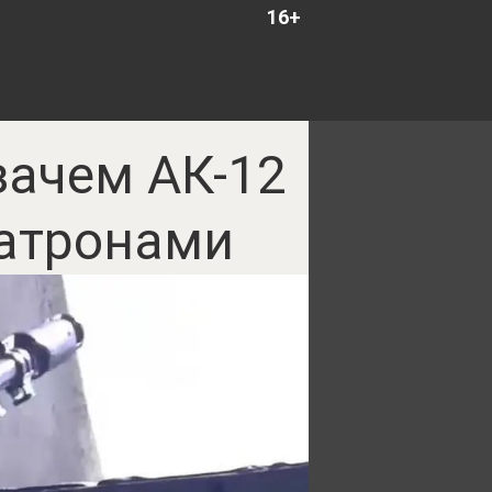
16+
зачем АК-12
патронами