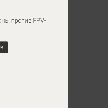
оны против FPV-
le