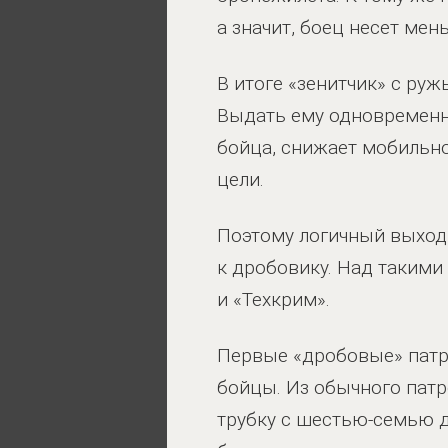
а значит, боец несет ме
В итоге «зенитчик» с ру
Выдать ему одновременно
бойца, снижает мобильно
цели.
Поэтому логичный выход
к дробовику. Над таким
и «Техкрим».
Первые «дробовые» патро
бойцы. Из обычного патр
трубку с шестью-семью д