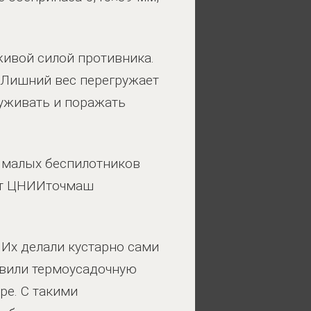
живой силой противника.
 Лишний вес перегружает
руживать и поражать
 малых беспилотников
ают ЦНИИточмаш
Их делали кустарно сами
авили термоусадочную
ре. С такими