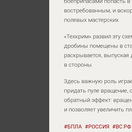
боеприпасами попасть в 
востребованным, и вско
полевых мастерских.
«Техкрим» развил эту сх
дробины помещены в ста
раскрывается, выпуская 
в стороны.
Здесь важную роль играе
придать пуле вращение, 
обратный эффект: вращени
и позволяет увеличить п
БПЛА
РОССИЯ
ВС РФ