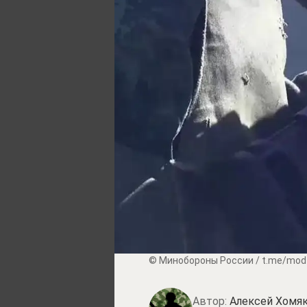
© Минобороны России / t.me/mod
Автор:
Алексей Хомя