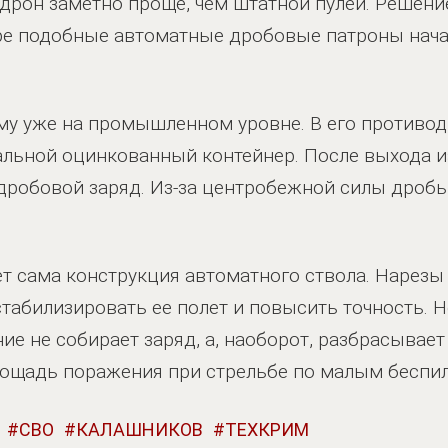
дрон заметно проще, чем штатной пулей. Решени
ре подобные автоматные дробовые патроны нача
ему уже на промышленном уровне. В его противо
льной оцинкованный контейнер. После выхода из
дробовой заряд. Из-за центробежной силы дробь
т сама конструкция автоматного ствола. Нарезы
стабилизировать ее полет и повысить точность. 
е не собирает заряд, а, наоборот, разбрасывает
лощадь поражения при стрельбе по малым беспи
СВО
КАЛАШНИКОВ
ТЕХКРИМ