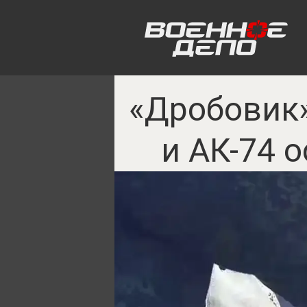
«Дробовик»
и АК-74 