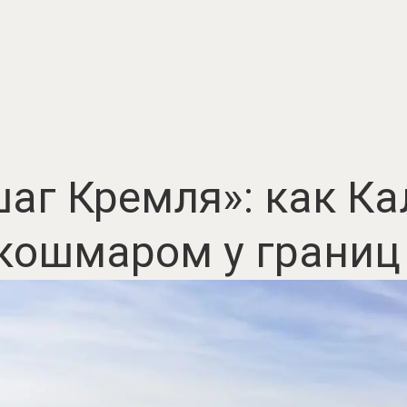
аг Кремля»: как К
 кошмаром у границ