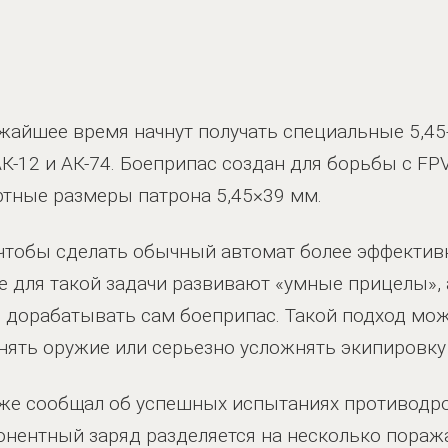
ижайшее время начнут получать специальные 5,4
К-12 и АК-74. Боеприпас создан для борьбы с F
ртные размеры патрона 5,45×39 мм.
, чтобы сделать обычный автомат более эффекти
е для такой задачи развивают «умные прицелы»,
и дорабатывать сам боеприпас. Такой подход мож
енять оружие или серьезно усложнять экипировку
же сообщал об успешных испытаниях противодро
нентный заряд разделяется на несколько пораж