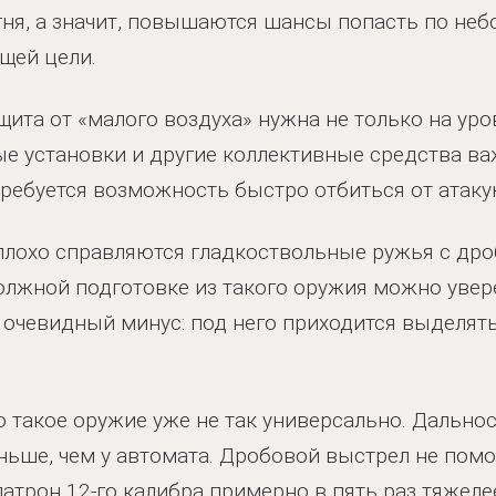
огня, а значит, повышаются шансы попасть по не
щей цели.
щита от «малого воздуха» нужна не только на ур
е установки и другие коллективные средства ва
ребуется возможность быстро отбиться от атак
еплохо справляются гладкоствольные ружья с др
должной подготовке из такого оружия можно уве
 очевидный минус: под него приходится выделят
такое оружие уже не так универсально. Дальнос
еньше, чем у автомата. Дробовой выстрел не помо
патрон 12-го калибра примерно в пять раз тяжеле