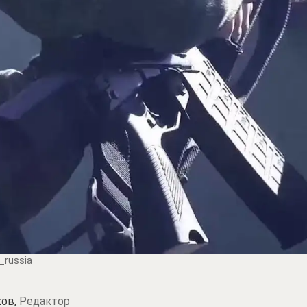
_russia
ков,
Редактор