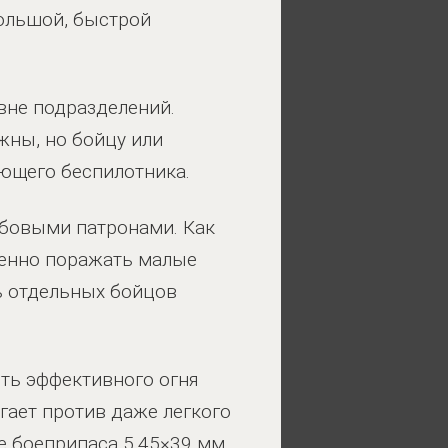
большой, быстрой
овне подразделений.
жны, но бойцу или
ующего беспилотника.
обовыми патронами. Как
ренно поражать малые
ь отдельных бойцов
ть эффективного огня
гает против даже легкого
е боеприпаса 5,45×39 мм,