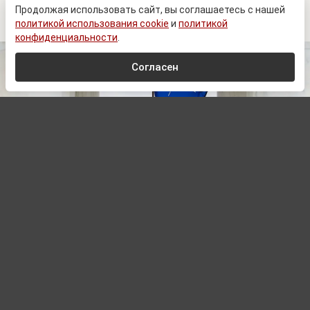
нарастают противоречия
Продолжая использовать сайт, вы соглашаетесь с нашей
политикой использования cookie
и
политикой
конфиденциальности
.
Согласен
Arlington National Cemetery
, Public domain, via Wikimedia Commons
Автор:
Сергей Комарин,
Редактор
10.08.2026 03:01
Пилипсон назвал обсуждение выхода