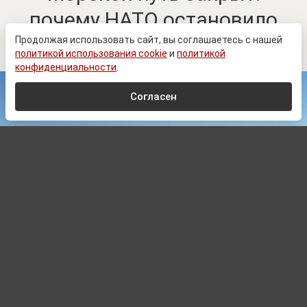
почему НАТО остановило
поставки через Одессу
Продолжая использовать сайт, вы соглашаетесь с нашей
политикой использования cookie
и
политикой
конфиденциальности
.
Согласен
Alexey M.
,
CC BY-SA 4.0
, via Wikimedia Commons
Автор:
Сергей Комарин,
Редактор
06.08.2026 16:42
Обновлено:
06.08.2026 16:42