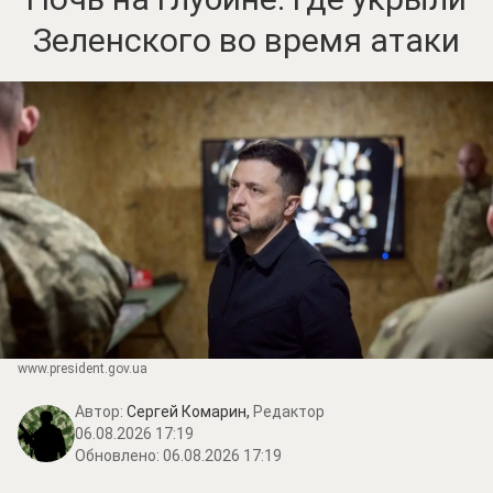
Зеленского во время атаки
www.prеsidеnt.gоv.uа
Автор:
Сергей Комарин,
Редактор
06.08.2026 17:19
Обновлено:
06.08.2026 17:19