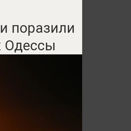
ли поразили
х Одессы