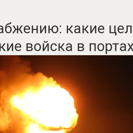
абжению: какие це
кие войска в порта