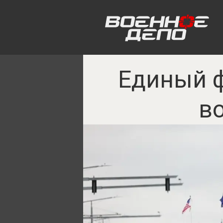
Единый ф
в