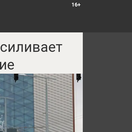
16+
усиливает
ие