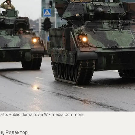
vato
, Public domain, via Wikimedia Commons
н,
Редактор