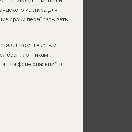
источников, Германия и
ндского корпуса для
йшие сроки перебрасывать
дставил комплексный
вел беспилотникам и
тан на фоне опасений в