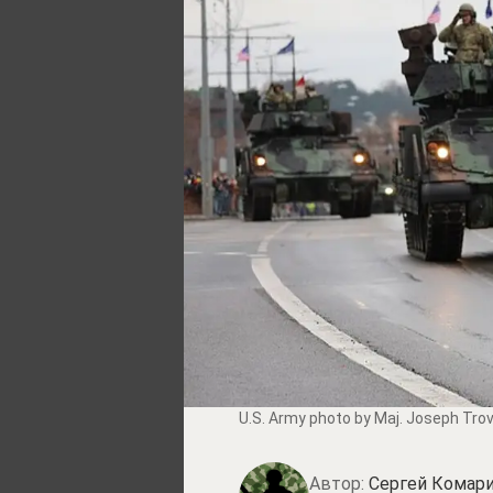
U.S. Army photo by Maj. Joseph Tro
Автор:
Сергей Комари