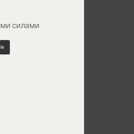
ыми силами
le