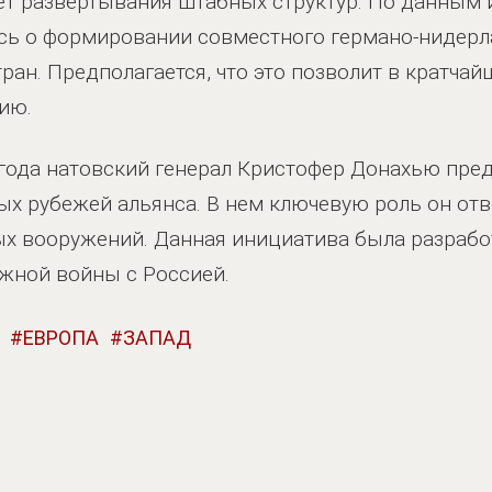
ет развертывания штабных структур. По данным 
ь о формировании совместного германо-нидерла
ран. Предполагается, что это позволит в кратча
ию.
года натовский генерал Кристофер Донахью пре
ых рубежей альянса. В нем ключевую роль он от
х вооружений. Данная инициатива была разрабо
жной войны с Россией.
ЕВРОПА
ЗАПАД