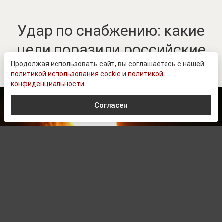
Удар по снабжению: какие
цели поразили российские
войска в портах Одессы
Продолжая использовать сайт, вы соглашаетесь с нашей
политикой использования cookie
и
политикой
конфиденциальности
.
Согласен
Gplpark92 at English Wikipedia
, Public domain, via Wikimedia Commons