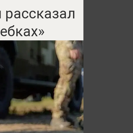
й рассказал
чебках»