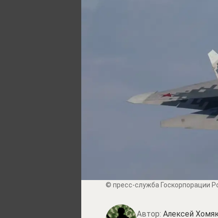
© пресс-служба Госкорпорации Р
Автор:
Алексей Хомя