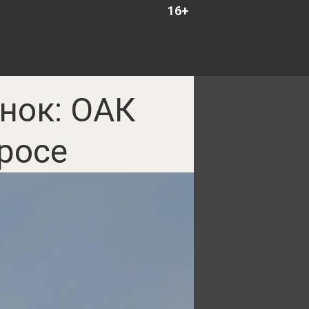
16+
нок: ОАК
росе