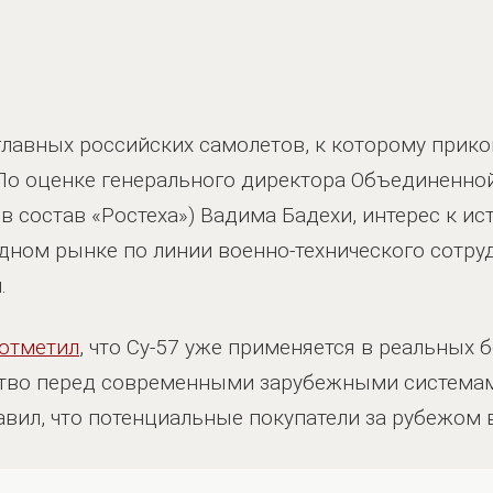
 главных российских самолетов, к которому прик
 По оценке генерального директора Объединенно
в состав «Ростеха») Вадима Бадехи, интерес к и
ном рынке по линии военно-технического сотру
.
отметил
, что Су-57 уже применяется в реальных 
тво перед современными зарубежными система
авил, что потенциальные покупатели за рубежом в