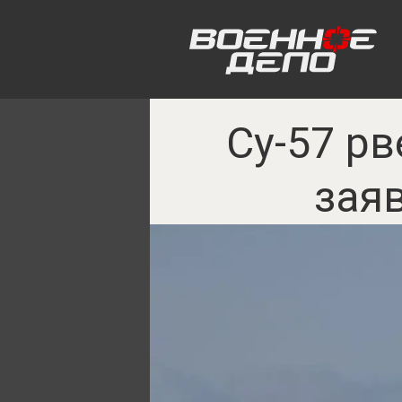
Су-57 р
зая