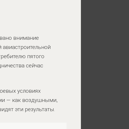
овано внимание
й авиастроительной
стребителю пятого
дничества сейчас
боевых условиях
ми — как воздушными,
идят эти результаты.