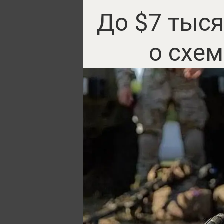
До $7 тыся
о схем