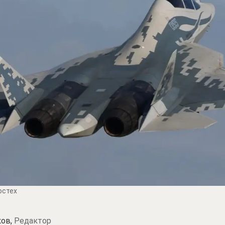
остех
ков,
Редактор