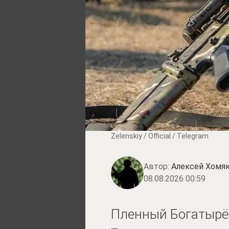
Zеlеnskiу / Оfficiаl / Telegram
Автор:
Алексей Хомя
08.08.2026 00:59
Пленный Богатырёв