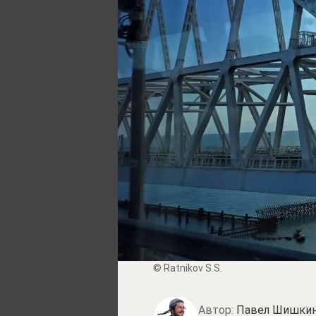
© Ratnikov S.S.
Автор:
Павел Шишки