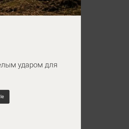
елым ударом для
le