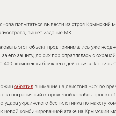
ут снова попытаться вывести из строя Крымский 
луострова, пишет издание МК.
аковать этот объект предпринимались уже неодн
за его защиту, до сих пор справлялась с охраной
С-400, комплексы ближнего действия «Панцирь-С
 Рожин
обратил
внимание на действия ВСУ во врем
ака на пограничный сторожевой корабль проекта 1
о удара украинского беспилотника по макету ко
 к новой комбинированной атаке на Крымский мос