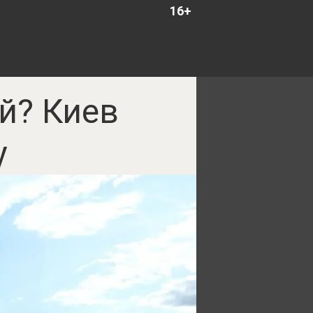
16+
й? Киев
у