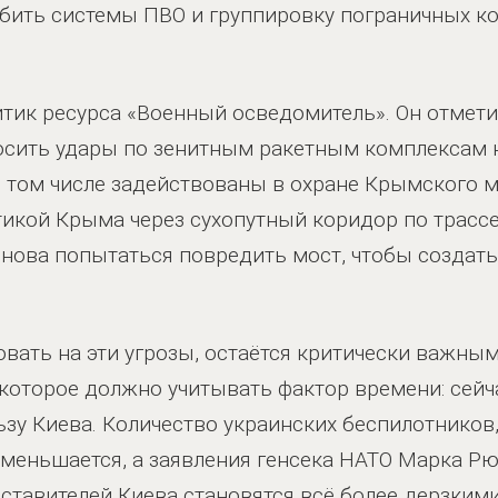
абить системы ПВО и группировку пограничных 
тик ресурса «Военный осведомитель». Он отметил
осить удары по зенитным ракетным комплексам 
в том числе задействованы в охране Крымского м
тикой Крыма через сухопутный коридор по трассе
снова попытаться повредить мост, чтобы создат
овать на эти угрозы, остаётся критически важным
которое должно учитывать фактор времени: сейча
льзу Киева. Количество украинских беспилотнико
уменьшается, а заявления генсека НАТО Марка Р
дставителей Киева становятся всё более дерзкими