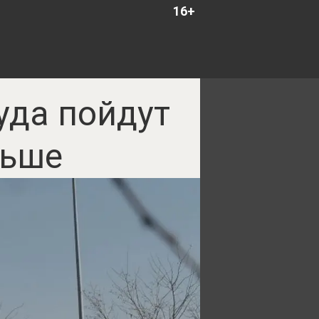
16+
уда пойдут
льше