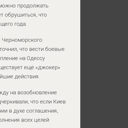
зможно продолжать
ет обрушиться, что
щего года.
е Черноморского
точнил, что вести боевые
пление на Одессу
уществует ещё «джокер»
йшие действия.
жду на возобновление
чёркивали, что если Киев
ии в духе соглашения,
лнения всех целей