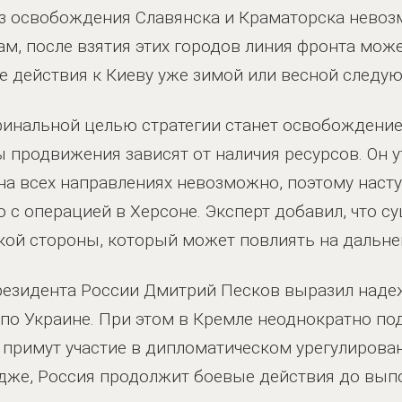
без освобождения Славянска и Краматорска нево
ам, после взятия этих городов линия фронта мож
 действия к Киеву уже зимой или весной следую
 финальной целью стратегии станет освобождени
 продвижения зависят от наличия ресурсов. Он у
а всех направлениях невозможно, поэтому насту
 с операцией в Херсоне. Эксперт добавил, что с
кой стороны, который может повлиять на дальне
президента России Дмитрий Песков выразил наде
 по Украине. При этом в Кремле неоднократно под
 примут участие в дипломатическом урегулирован
дже, Россия продолжит боевые действия до выпо