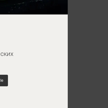
нских
le