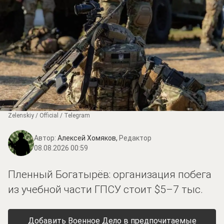
Zеlеnskiу / Оfficiаl / Telegram
Автор:
Алексей Хомяков,
Редактор
08.08.2026 00:59
Пленный Богатырёв: организация побега
из учебной части ГПСУ стоит $5–7 тыс.
Добавить Военное Дело в предпочитаемые