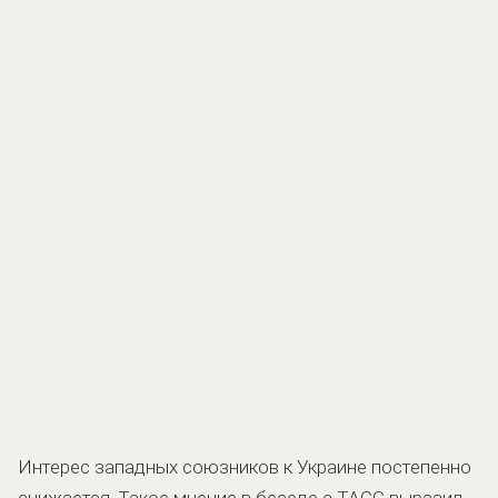
Интерес западных союзников к Украине постепенно
снижается. Такое мнение в беседе с ТАСС выразил