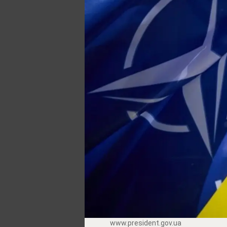
www.prеsidеnt.gоv.uа