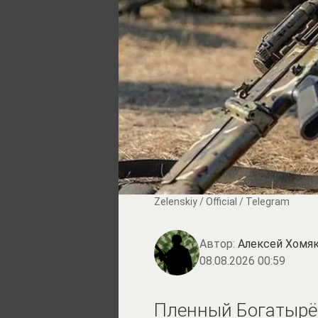
Zеlеnskiу / Оfficiаl / Telegram
Автор:
Алексей Хомя
08.08.2026 00:59
Пленный Богатырёв