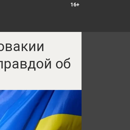
16+
ловакии
правдой об