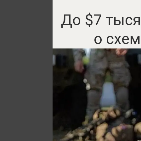
До $7 тыся
о схем