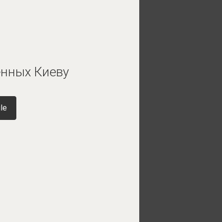
енных Киеву
le