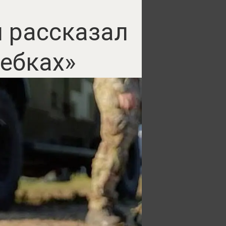
й рассказал
чебках»