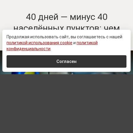
40 дней — минус 40
населённых пунктов: чем
закончился план Зеленского
Продолжая использовать сайт, вы соглашаетесь с нашей
политикой использования cookie
и
политикой
конфиденциальности
.
Согласен
www.prеsidеnt.gоv.uа