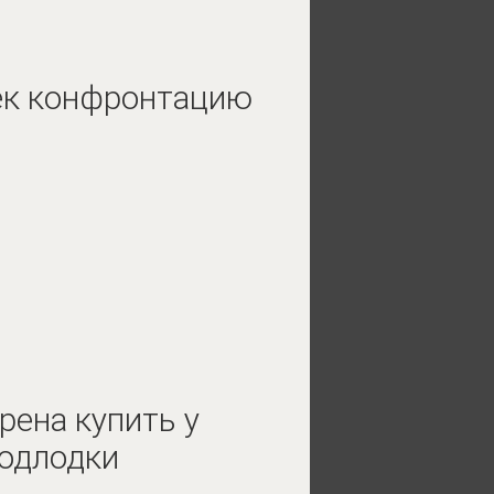
ек конфронтацию
рена купить у
одлодки