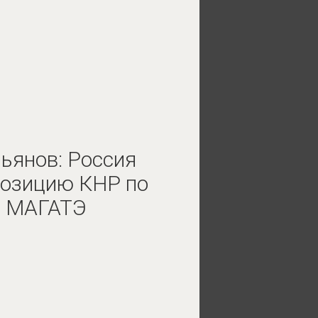
ьянов: Россия
позицию КНР по
х МАГАТЭ