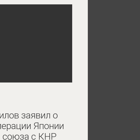
илов заявил о
перации Японии
а союза с КНР