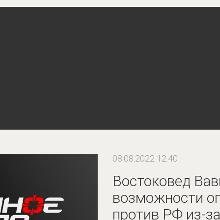
08.08.2022 12:40
Востоковед Вав
возможности о
против РФ из-з