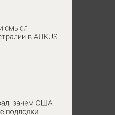
и смысл
стралии в AUKUS
зал, зачем США
е подлодки