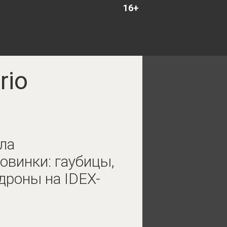
16+
rio
ла
овинки: гаубицы,
дроны на IDEX-