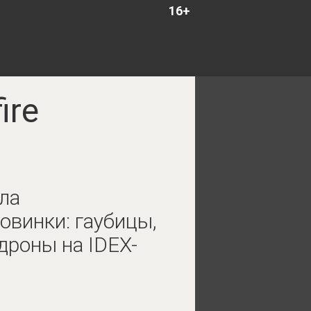
16+
ire
ла
овинки: гаубицы,
дроны на IDEX-