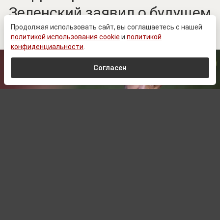
Зеленский заявил о будущем
Донбасса
Продолжая использовать сайт, вы соглашаетесь с нашей
политикой использования cookie
и
политикой
конфиденциальности
.
Согласен
www.prеsidеnt.gоv.uа
Автор:
Сергей Комарин,
Редактор
09.08.2026 13:58
Обновлено:
09.08.2026 13:58