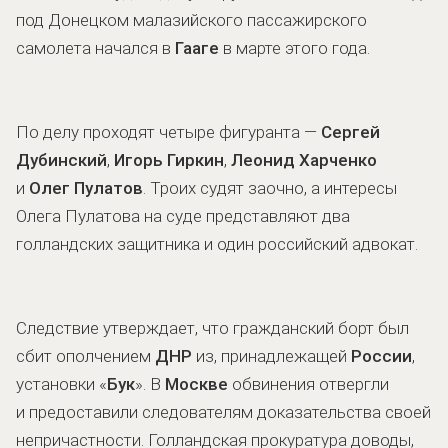
под Донецком малазийского пассажирского
самолета начался в
Гааге
в марте этого года.
По делу проходят четыре фигуранта —
Сергей
Дубинский
,
Игорь Гиркин
,
Леонид Харченко
и
Олег Пулатов
. Троих судят заочно, а интересы
Олега Пулатова на суде представляют два
голландских защитника и один российский адвокат.
Следствие утверждает, что гражданский борт был
сбит ополчением
ДНР
из, принадлежащей
России
,
установки «
Бук
». В
Москве
обвинения отвергли
и предоставили следователям доказательства своей
непричастности. Голландская прокуратура доводы,