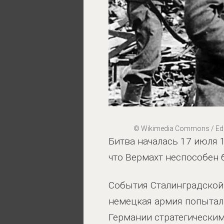
© Wikimedia Commons / Edi
Битва началась 17 июля 1
что Вермахт неспособен 
События Сталинградской
немецкая армия попытала
Германии стратегически