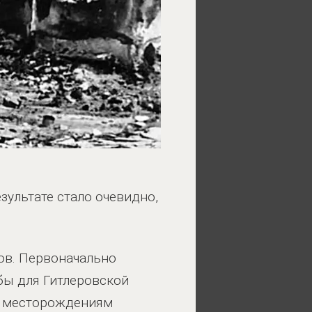
езультате стало очевидно,
ов. Первоначально
 бы для Гитлеровской
м месторождениям