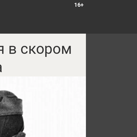
16+
я в скором
а