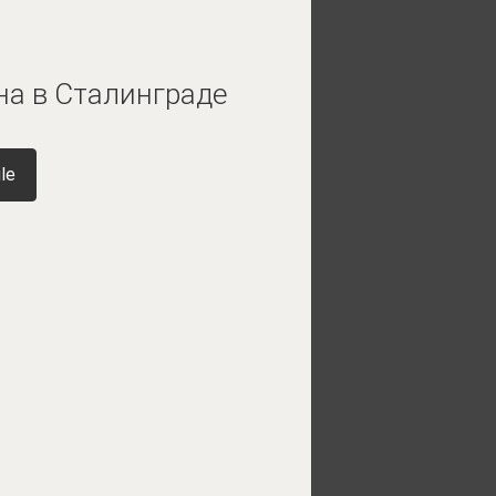
на в Сталинграде
le