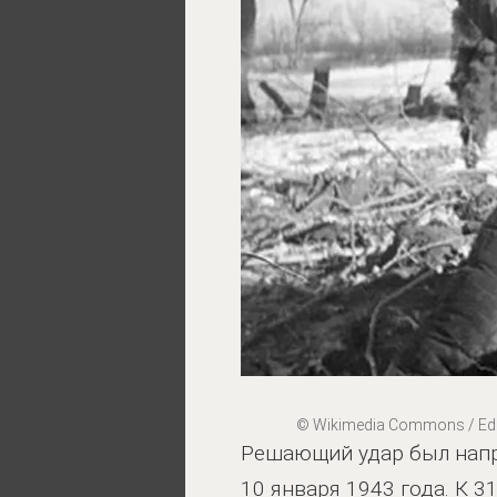
© Wikimedia Commons / Edi
Решающий удар был напр
10 января 1943 года. К 