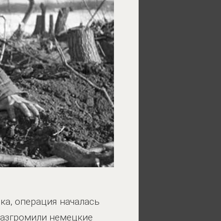
а, операция началась
 разгромили немецкие