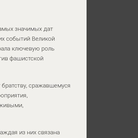
самых значимых дат
ших событий Великой
рала ключевую роль
тив фашистской
 братству, сражавшемуся
роприятия,
 живыми,
аждая из них связана