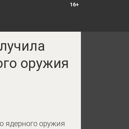
16+
олучила
ого оружия
го ядерного оружия