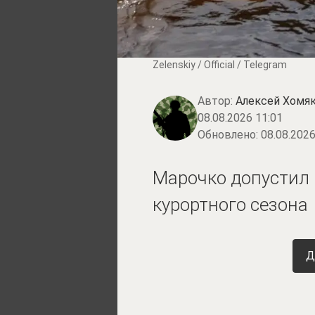
Zеlеnskiу / Оfficiаl / Telegram
Автор:
Алексей Хомя
08.08.2026 11:01
Обновлено:
08.08.2026
Марочко допустил 
курортного сезона
Д