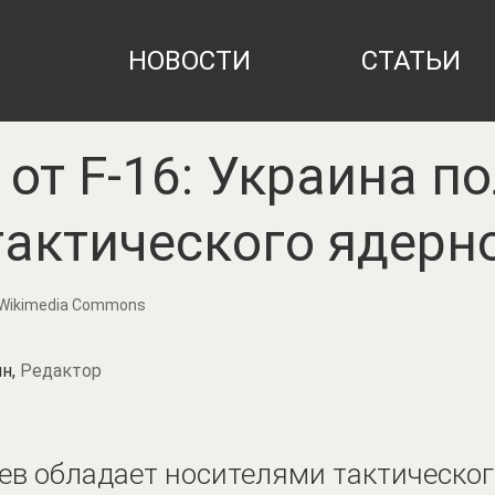
НОВОСТИ
СТАТЬИ
 от F-16: Украина п
тактического ядерн
ia Wikimedia Commons
н,
Редактор
иев обладает носителями тактическо