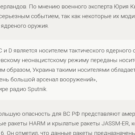
дерландов. По мнению военного эксперта Юрия К
 серьезным событием, так как некоторые их мод
 ядреного оружия.
 и D является носителем тактического ядерного о
евскому неонацистскому режиму переданы носите
им образом, Украина такими носителями обладает
чень большой арсенал вооружений»,
ре радио Sputnik.
большую опасность для ВС РФ представляют аме
е ракеты HARM и крылатые ракеты JASSM-ER, к
6. Он отметил, что данные ракеты предназначен