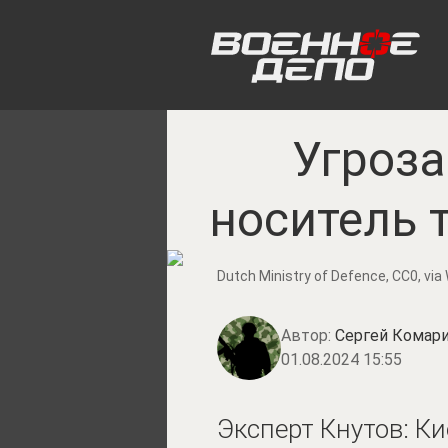
Угроза
носитель 
Dutch Ministry of Defence
, CC0, v
Автор:
Сергей Комари
01.08.2024 15:55
Эксперт Кнутов: К