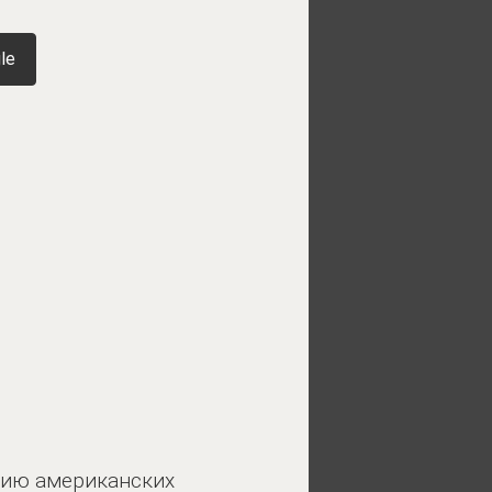
le
ртию американских