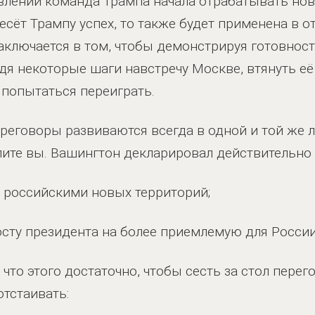
влении команда Трампа начала отрабатывать но
есёт Трампу успех, то также будет применена в 
 заключается в том, чтобы демонстрируя готовно
дя некоторые шаги навстречу Москве, втянуть е
 попытаться переиграть.
ереговоры развиваются всегда в одной и той же 
упите вы. Вашингтон декларировал действительно 
 российскими новых территорий;
осту президента на более приемлемую для России
что этого достаточно, чтобы сесть за стол перег
отстаивать: