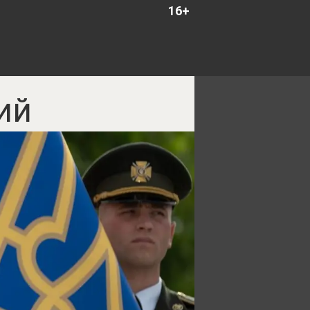
16+
ий