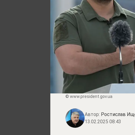
© www.prеsidеnt.gоv.uа
Автор:
Ростислав Ищ
13.02.2025 08:43