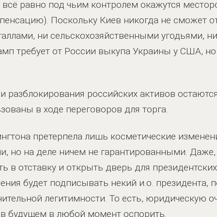
у всё равно под чьим контролем окажутся местор
енсацию). Поскольку Киев никогда не сможет от
ллами, ни сельскохозяйственными угодьями, ни з
амп требует от России выкупа Украины у США, но 
 и разблокирования российских активов остаютс
ьзованы в ходе переговоров для торга.
нгтона претерпела лишь косметические изменен
, но на деле ничем не гарантированными. Даже,
ть в отставку и открыть дверь для президентских
ния будет подписывать некий и.о. президента, 
тельной легитимности. То есть, юридическую о
 в будущем в любой момент оспорить.