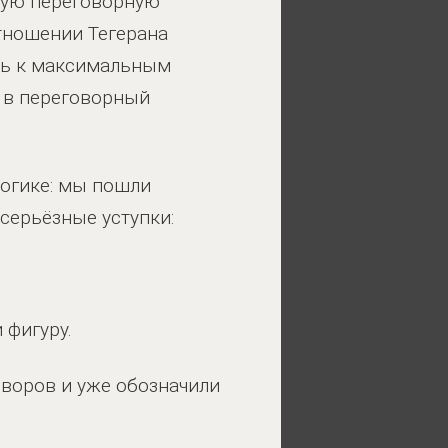
вую переговорную
отношении Тегерана
сть к максимальным
ё в переговорный
логике: мы пошли
серьёзные уступки:
 фигуру.
оворов и уже обозначили