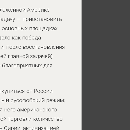
дложенной Америке
задачу — приостановить
х основных площадках
дело как победа
и, после восстановления
ей главной задачей)
е благоприятных для
ткупиться от России
дный русофобский режим;
я него американского
ей торговли количество
рь Сирии, активизацией