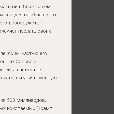
нимать ни в ближайшем
тия сегодня вообще никто
 его довооружить
рискнёт послать своих
ленским, частью его
ащенных Соросом
ней, а в качестве
 так почти уничтоженную
ция 500 миллиардов,
зных ископаемых (Трамп