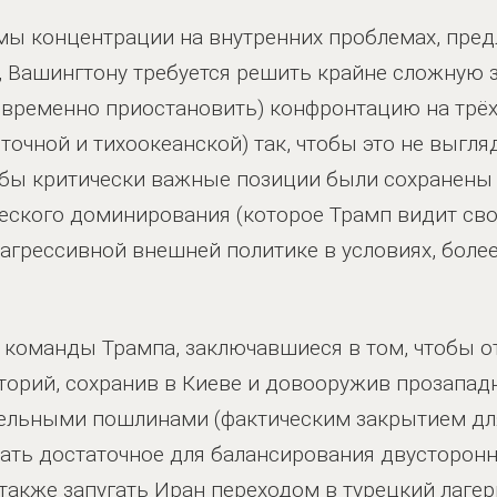
мы концентрации на внутренних проблемах, пре
, Вашингтону требуется решить крайне сложную 
о временно приостановить) конфронтацию на трё
точной и тихоокеанской) так, чтобы это не выгля
бы критически важные позиции были сохранены 
ского доминирования (которое Трамп видит сво
агрессивной внешней политике в условиях, боле
команды Трампа, заключавшиеся в том, чтобы о
торий, сохранив в Киеве и довооружив прозапа
тельными пошлинами (фактическим закрытием дл
пать достаточное для балансирования двусторонн
 также запугать Иран переходом в турецкий лаге