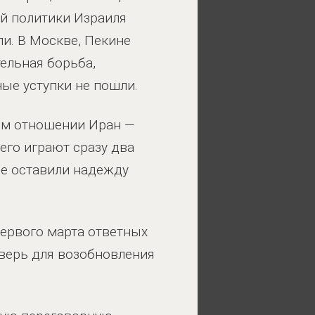
ой политики Израиля
и. В Москве, Пекине
тельная борьба,
ные уступки не пошли.
ком отношении Иран —
его играют сразу два
не оставили надежду
первого марта ответных
дверь для возобновления