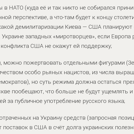
ы в НАТО (куда её и так никто не собирался при
ной перспективе, а что-там будет к концу столе
никакой демилитаризации Киева — США планируют
а Украине западных «миротворцев», если Европа 
ае конфликта США не окажут ей поддержку;
, можно пожертвовать отдельными фигурами (Зе
ичеством особо рьяных нацистов, из числа выр
мократов), но суть режима должна остаться преж
кве пообещают, что больше не будут ущемлять и
й за публичное употребление русского языка;
траченных на Украину средств (запросная пози
ёт поставок в США в счёт долга украинских поле