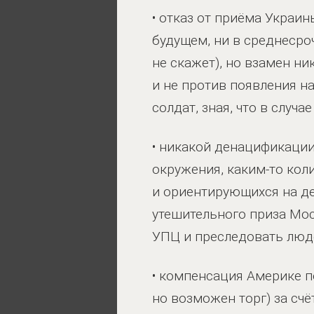
•
отказ от приёма Украин
будущем, ни в среднесроч
не скажет), но взамен 
и не против появления н
солдат, зная, что в случ
•
никакой денацификации
окружения, каким-то кол
и ориентирующихся на де
утешительного приза Мос
УПЦ и преследовать люде
•
компенсация Америке по
но возможен торг) за сч