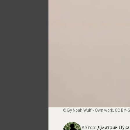
© By
Noah Wulf
-
Own work
,
CC BY-S
Автор:
Дмитрий Лука