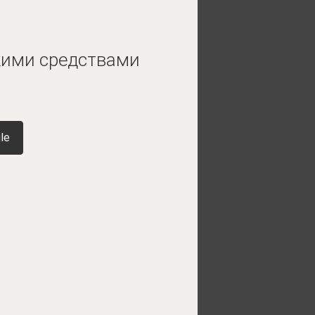
скими средствами
le