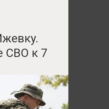
Ижевку.
 СВО к 7