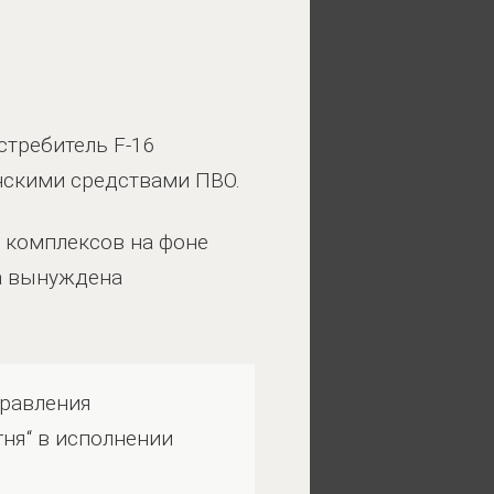
стребитель F-16
инскими средствами ПВО.
х комплексов на фоне
а вынуждена
правления
гня“ в исполнении