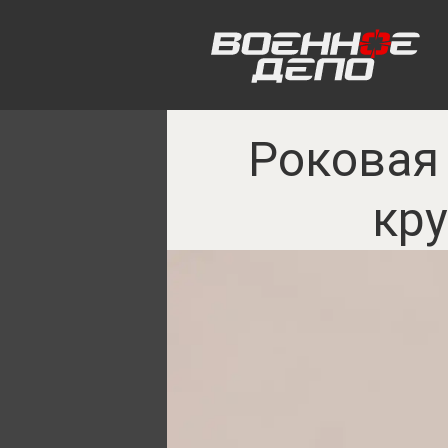
Роковая 
кру