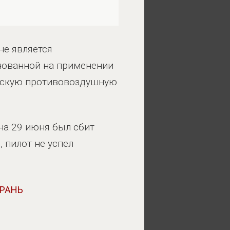
е является
снованной на применении
инскую противовоздушную
 на 29 июня был сбит
 пилот не успел
ЕРАНЬ