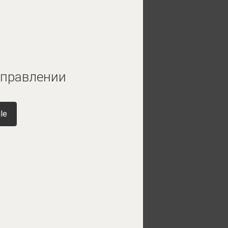
аправлении
le