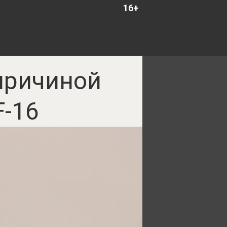
16+
 причиной
F-16