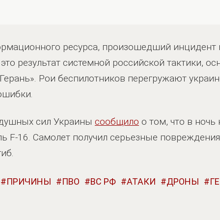
рмационного ресурса, произошедший инцидент н
 это результат системной российской тактики, о
«Герань». Рои беспилотников перегружают укра
ошибки.
здушных сил Украины
сообщило
о том, что в ночь
ь F-16. Самолет получил серьезные повреждения,
иб.
ПРИЧИНЫ
ПВО
ВС РФ
АТАКИ
ДРОНЫ
Г