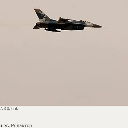
A 3.0
,
Link
шев,
Редактор