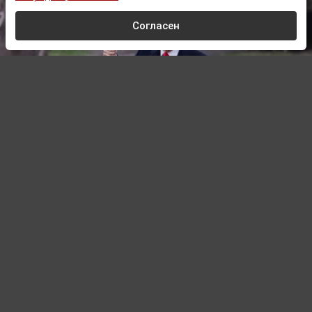
Согласен
© whitehouse.gov
Автор:
Павел Шишкин,
Редактор
07.08.2026 11:59
Обновлено:
07.08.2026 11:59
Президент США Дональд Трамп снова
заявил о прогрессе в украинском
урегулировании