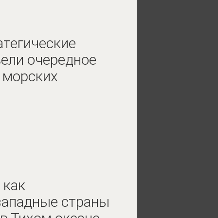
атегические
ели очередное
 морских
 как
западные страны