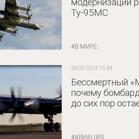
модернизации р
Ту-95МС
В МИРЕ
28.03.2024 15:34
Бессмертный «
почему бомбард
до сих пор оста
АВИАЦИЯ