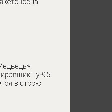
акетоносца
Медведь»:
ировщик Ту-95
ется в строю