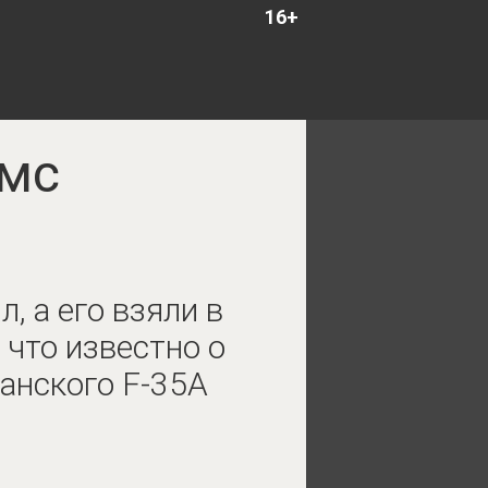
16+
5мс
, а его взяли в
 что известно о
анского F-35A