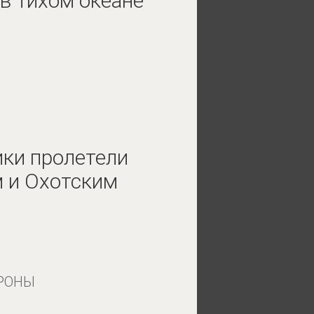
 в Тихом океане
ки пролетели
 и Охотским
РОНЫ