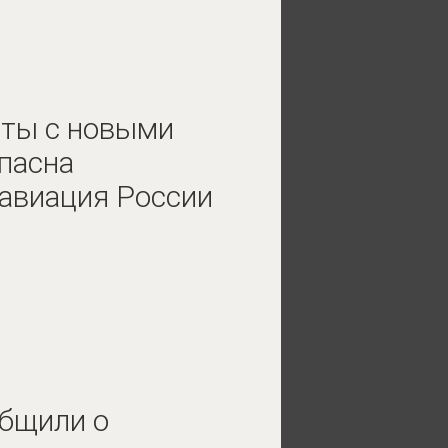
нты с новыми
опасна
 авиация России
общили о