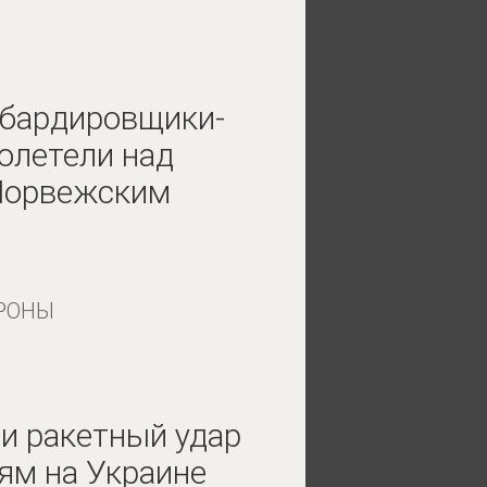
мбардировщики-
олетели над
Норвежским
РОНЫ
и ракетный удар
ям на Украине