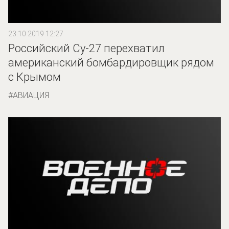
23.10.2019 12:27
Российский Су-27 перехватил
американский бомбардировщик рядом
с Крымом
АВИАЦИЯ