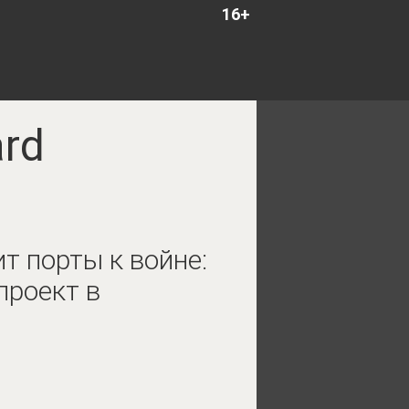
16+
ard
т порты к войне:
проект в