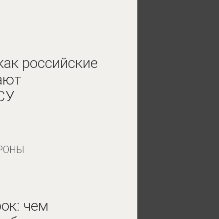
как российские
ают
СУ
РОНЫ
ок: чем