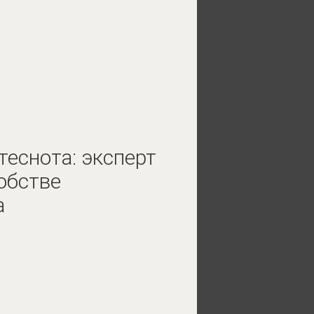
теснота: эксперт
обстве
а