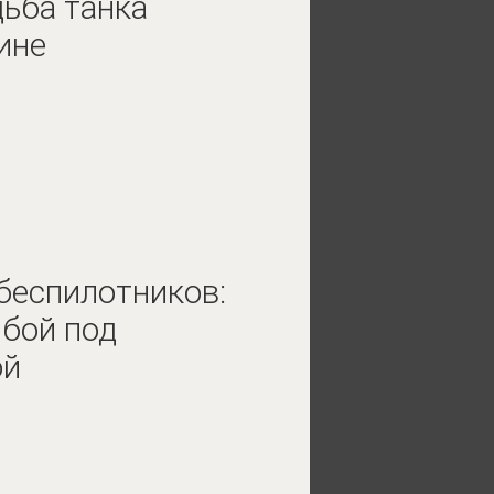
дьба танка
ине
 беспилотников:
 бой под
ой