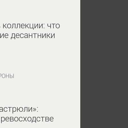
 коллекции: что
ие десантники
РОНЫ
астрюли»:
превосходстве