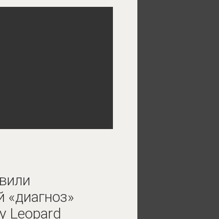
вили
 «диагноз»
у Leopard