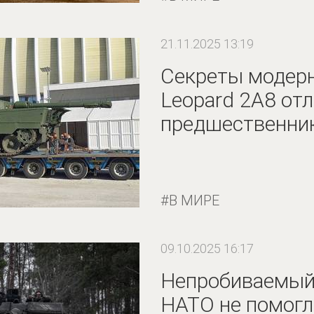
21.11.2025 13:19
Секреты модерн
Leopard 2A8 отл
предшественни
В МИРЕ
09.10.2025 16:17
Непробиваемый 
НАТО не помогл