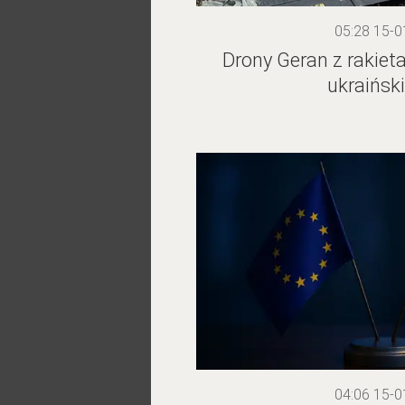
05:28 15-0
Drony Geran z rakiet
ukraiński
04:06 15-0