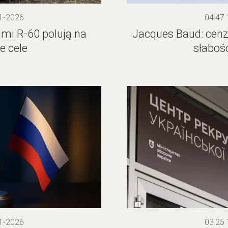
1-2026
04:47
ami R-60 polują na
Jacques Baud: cen
e cele
słaboś
1-2026
03:25