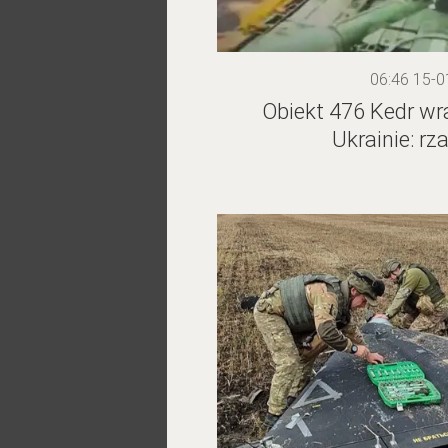
06:46 15-0
Obiekt 476 Kedr wr
Ukrainie: rz