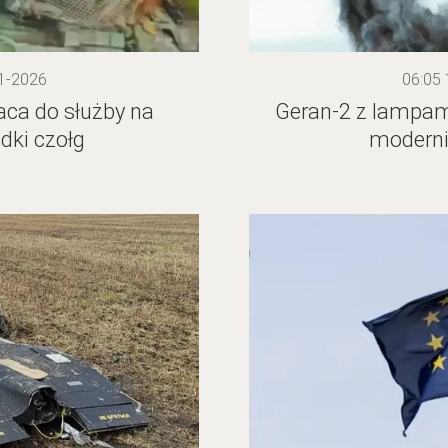
1-2026
06:05
aca do służby na
Geran-2 z lampami
adki czołg
moderni