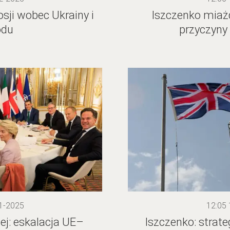
osji wobec Ukrainy i
Iszczenko miaż
odu
przyczyny 
1-2025
12:05
ej: eskalacja UE–
Iszczenko: stra