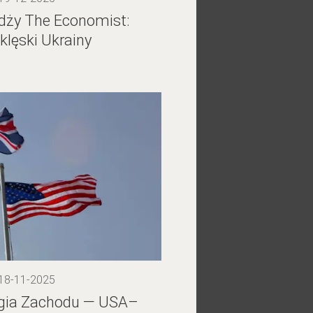
dży The Economist:
klęski Ukrainy
 18-11-2025
tegia Zachodu — USA–