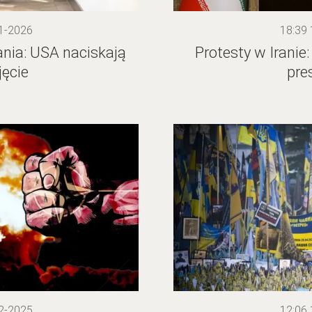
1-2026
18:39
ania: USA naciskają
Protesty w Iranie: 
jęcie
pre
2-2025
12:06