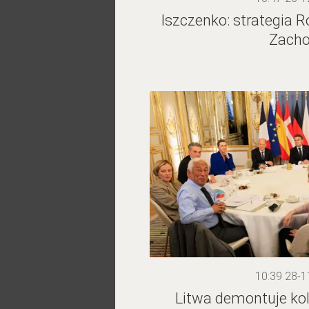
Iszczenko: strategia R
Zach
10:39 28-1
Litwa demontuje kol