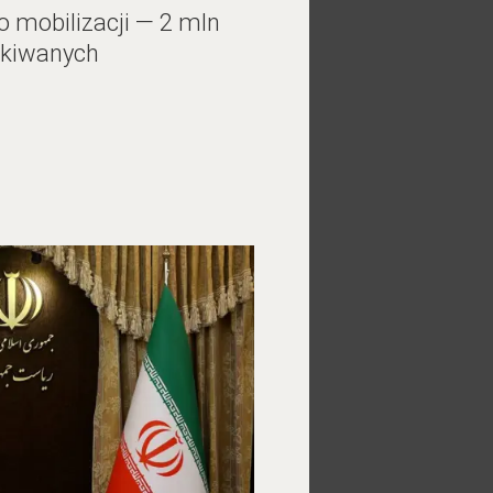
o mobilizacji — 2 mln
kiwanych