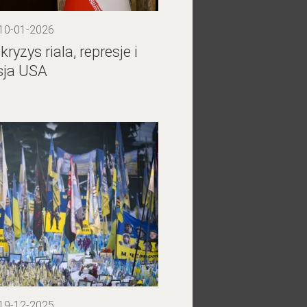
 10-01-2026
kryzys riala, represje i
sja USA
 19-12-2025