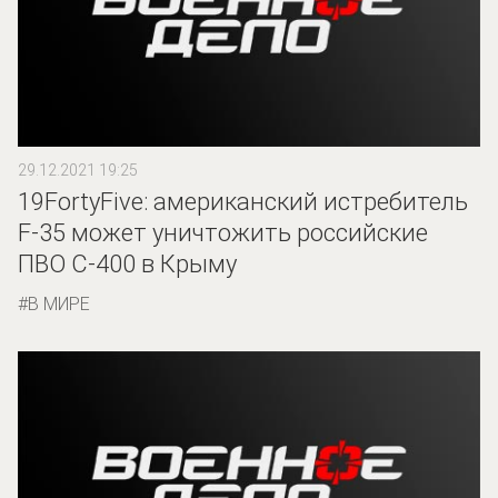
29.12.2021 19:25
19FortyFive: американский истребитель
F-35 может уничтожить российские
ПВО С-400 в Крыму
В МИРЕ