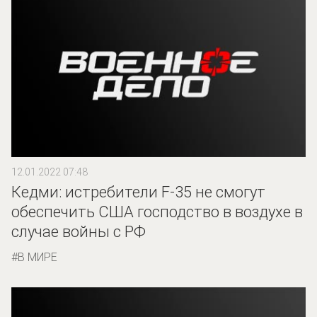
12.01.2022 07:48
Кедми: истребители F-35 не смогут
обеспечить США господство в воздухе в
случае войны с РФ
В МИРЕ