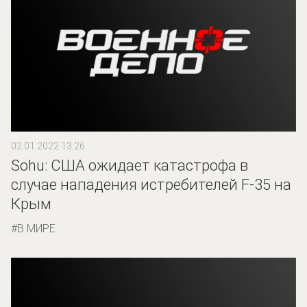
02.01.2022 13:26
Sohu: США ожидает катастрофа в
случае нападения истребителей F-35 на
Крым
В МИРЕ