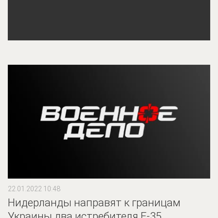
22.01.2022 10:48
Нидерланды направят к границам
Украины два истребителя F-35