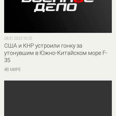
28.01.2022 10:25
США и КНР устроили гонку за
утонувшим в Южно-Китайском море F-
35
В МИРЕ