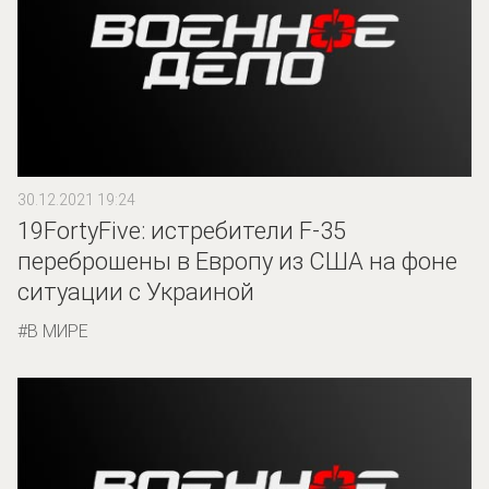
30.12.2021 19:24
19FortyFive: истребители F-35
переброшены в Европу из США на фоне
ситуации с Украиной
В МИРЕ