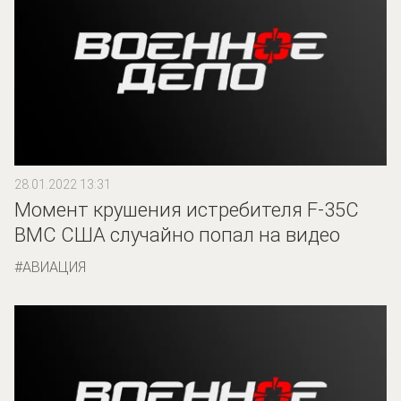
28.01.2022 13:31
Момент крушения истребителя F-35С
ВМС США случайно попал на видео
АВИАЦИЯ