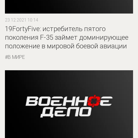
23.12.2021 10:14
19FortyFive: истребитель пятого
поколения F-35 займет доминирующее
положение в мировой боевой авиации
В МИРЕ