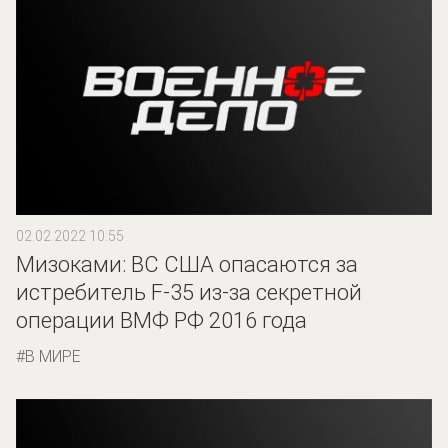
02.02.2022 10:55
Мизоками: ВС США опасаются за
истребитель F-35 из-за секретной
операции ВМФ РФ 2016 года
В МИРЕ