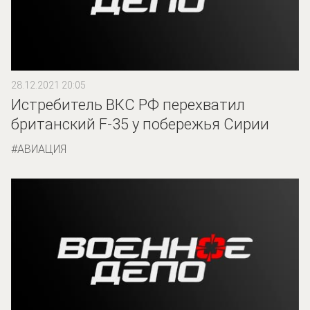
28.12.2021 20:05
Истребитель ВКС РФ перехватил
британский F-35 у побережья Сирии
АВИАЦИЯ