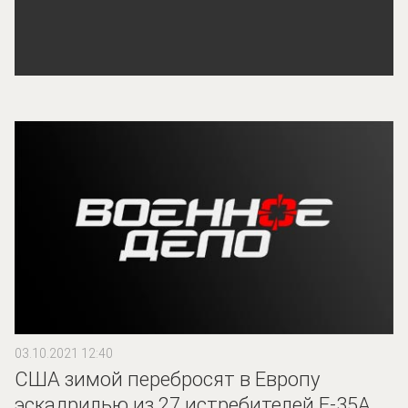
03.10.2021 12:40
США зимой перебросят в Европу
эскадрилью из 27 истребителей F-35A