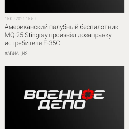
15.09.2021 15:50
Американский палубный беспилотник
MQ-25 Stingray произвёл дозаправку
истребителя F-35C
АВИАЦИЯ