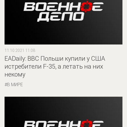
11.10.2021 11:08
EADaily: ВВС Польши купили у США
истребители F-35, а летать на них
некому
В МИРЕ