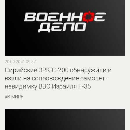
20.09.2021 09:37
Сирийские ЗРК С-200 обнаружили и
взяли на сопровождение самолет-
невидимку ВВС Израиля F-35
В МИРЕ