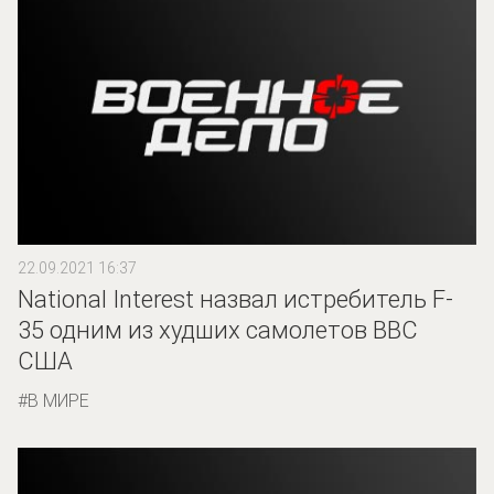
22.09.2021 16:37
National Interest назвал истребитель F-
35 одним из худших самолетов ВВС
США
В МИРЕ