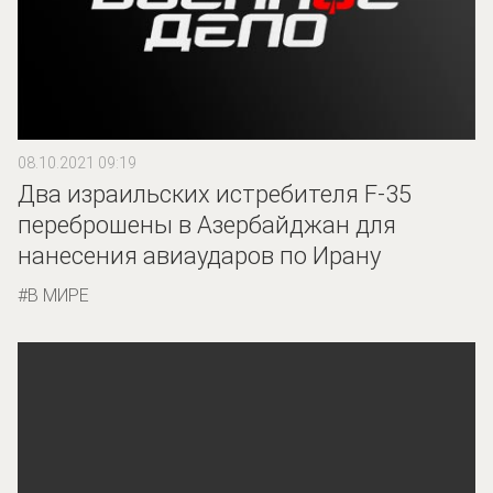
08.10.2021 09:19
Два израильских истребителя F-35
переброшены в Азербайджан для
нанесения авиаударов по Ирану
В МИРЕ